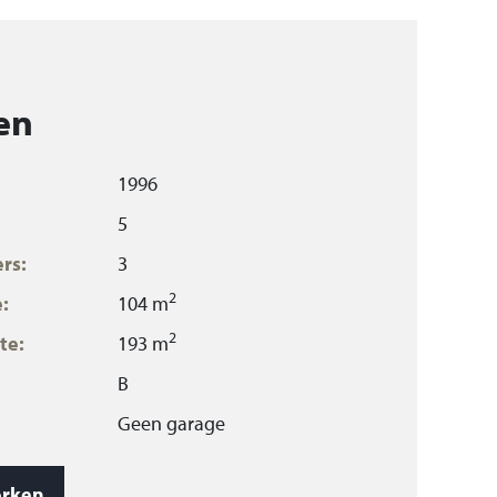
en
1996
5
rs:
3
2
:
104 m
2
te:
193 m
B
Geen garage
3
385 m
rken