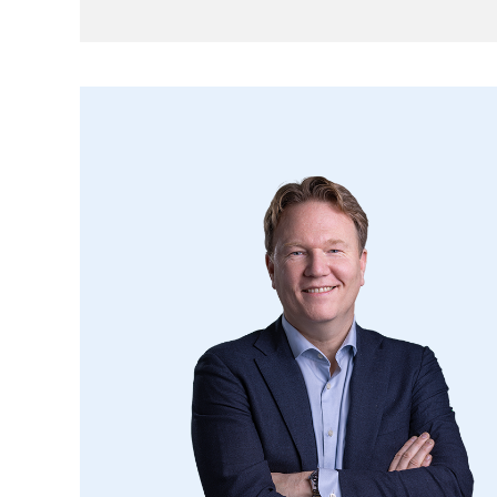
(Remeha, bj. 2007), MV unit, kantelraam 
achter knieschot.
Open zolder.
Tuin mét achterom gelegen op het zuidwe
terrassen op verschillende niveau’s, plant
aluminium veranda met ingebouwde verli
zonnedoek, houten veranda met vlonderte
Aangebouwde houten berging I, v.v. elekt
(inpandig bereikbaar).
Houten berging II, v.v. houten vloer, plat
achterom.