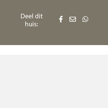
Deel dit
huis:
ilet, trapopgang,
aar) en een deur
 convectorput en
keninrichting v.v. 5
oven, vaatwasser,