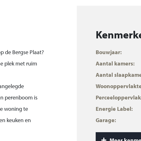
Kenmerk
p de Bergse Plaat?
Bouwjaar:
ige plek met ruim
Aantal kamers:
Aantal slaapkame
aangelegde
Woonoppervlakte
 en perenboom is
Perceeloppervlak
de woning te
Energie Label:
pen keuken en
Garage:
t zuidwesten,
Inhoud:
Meer kenme