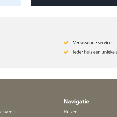
contact op voor een
open? Dan helpen wij
 een oriënterend
Verrassende service
Ieder huis een unieke
Navigatie
elaardij
Huizen