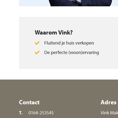
Is dit het huis van je dromen? Neem dan 
bezichtiging! En wil je je eigen huis verk
je ook graag. Maak dan een afspraak voor
Waarom Vink?
gesprek.
Fluitend je huis verkopen
De perfecte (woon)ervaring
Contact
Adres
T.
0164-253545
Vink Mak