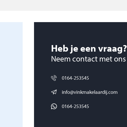
en bergruimte
sten v.v. houten
Heb je een vraag?
enborders, vijver en
Neem contact met ons
chting en
rras.
0164-253545
ra en bitumen dak
info@vinkmakelaardij.com
 dak en poort met
0164-253545