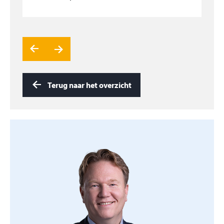
met kookveld-afzuiging, een combimagnetron,
heteluchtoven, vaatwasser, koelkast en een kokend
waterkraan.
De tuingerichte woonkamer, met aan twee kanten
zicht op de tuin, kan geheel als zitkamer worden
ingedeeld. Ook hier ziet u een fraaie afwerking van de
Terug naar het overzicht
vloer, het plafond en de wanden. Na een paar stappen
staat u bij het overdekte terras, in de tuin, de
woonkeuken en een corridor.
Het linkerdeel van deze etage biedt ruimte aan de
garage en een bijkeuken/wasruimte. De garage heeft
niet alleen dubbele deuren aan de voorzijde, maar
ook een deur in de zijgevel. Hier vindt u de opstelling
van de warmtepomp, boiler, de omvormer van de