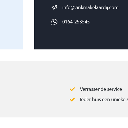
info@vinkmakelaardij.com
rzien van
0164-253545
,
m,
schot,
Verrassende service
slaapkamer.
Ieder huis een unieke
elegd met