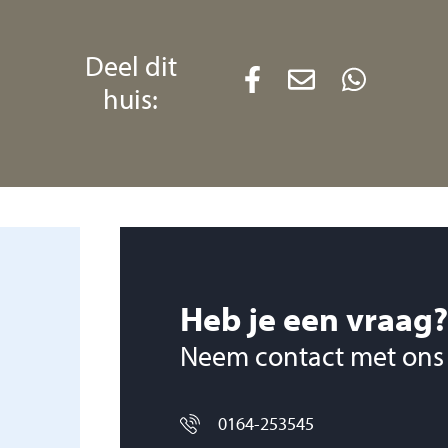
Deel dit
ekookplaat, combi-
huis:
gkap.
ting en deur naar
bouwd en volledig
Heb je een vraag?
Neem contact met ons
 v.v. laminaatvloer
0164-253545
v. vinylvloer en