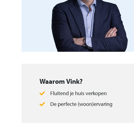
dakkapel.
Slaapkamer 3, gelegen aan voorzijde, voo
vinylvloer.
Betegelde badkamer v.v. vloerverwarming
badkamermeubel, douchebad en toilet.
Tweede verdieping (betonnen vloer):
Open ruimte v.v. laminaatvloer, kantelraa
Waarom Vink?
ventilatiesysteem, bergruimte achter knie
Fluitend je huis verkopen
mogelijkheden voor realiseren van extra 
De perfecte (woon)ervaring
Algemeen:
Tuin op het noorden met achterom, aang