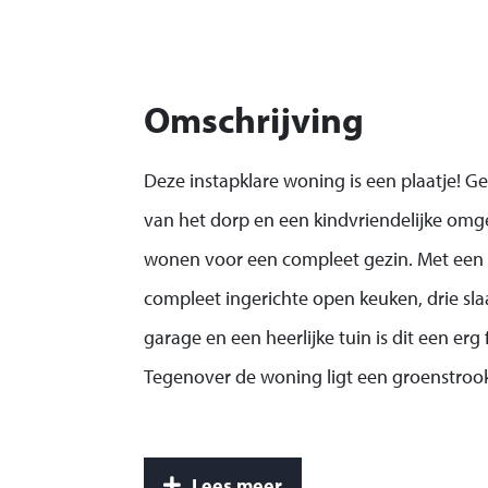
Omschrijving
Deze instapklare woning is een plaatje! G
van het dorp en een kindvriendelijke omg
wonen voor een compleet gezin. Met een
compleet ingerichte open keuken, drie sl
garage en een heerlijke tuin is dit een erg
Tegenover de woning ligt een groenstroo
Sint Maartensdijk is een dorp op het eilan
gelegen, met diverse voorzieningen zoals 
Lees meer