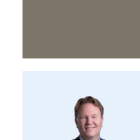
Woonkamer v.v. laminaatvloer.
Open keuken v.v. tegelvloer , v.v. inducti
magnetron, vaatwasser, koelkast en afzui
Bijkeuken v.v. wasmachine/droger aanslui
tuin.
Inpandig bereikbare garage, in spouw ge
geïsoleerd.
Eerste verdieping (betonnen vloer):
Overloop v.v. tapijtvloer.
Slaapkamer 1, gelegen aan de achterzijde,
en dakkapel.
Slaapkamer 2, gelegen aan de voorzijde, v.