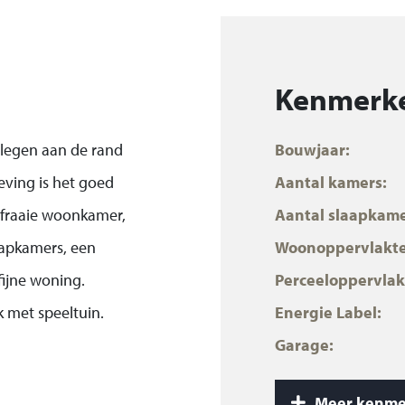
Kenmerk
elegen aan de rand
Bouwjaar:
eving is het goed
Aantal kamers:
 fraaie woonkamer,
Aantal slaapkame
aapkamers, een
Woonoppervlakte
 fijne woning.
Perceeloppervlak
k met speeltuin.
Energie Label:
Garage:
d Tholen. Rustig
Inhoud:
winkels,
Meer kenme