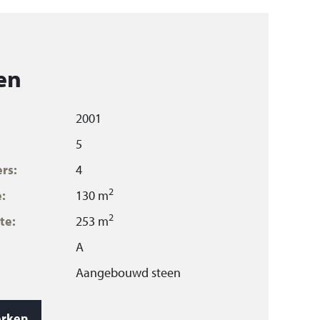
en
2001
5
rs:
4
2
:
130 m
2
te:
253 m
A
Aangebouwd steen
3
485 m
rken