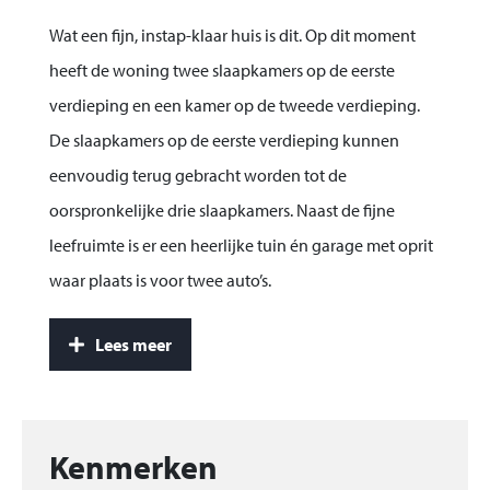
Wat een fijn, instap-klaar huis is dit. Op dit moment
heeft de woning twee slaapkamers op de eerste
verdieping en een kamer op de tweede verdieping.
De slaapkamers op de eerste verdieping kunnen
eenvoudig terug gebracht worden tot de
oorspronkelijke drie slaapkamers. Naast de fijne
leefruimte is er een heerlijke tuin én garage met oprit
waar plaats is voor twee auto’s.
De woning is gelegen in een rustige, doodlopende
Lees meer
straat, op korte afstand van wat winkels. En wil je de
natuur in? Dat is ook allemaal dichtbij. Uitgestrekte
poldergebieden en bossen liggen letterlijk om de
Kenmerken
hoek. Voor meer winkelaanbod rijd je in tien minuten