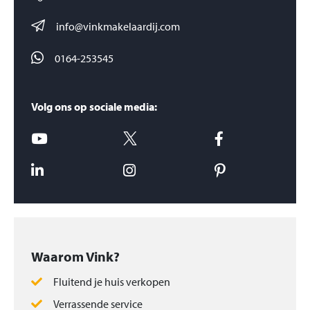
– de woning heeft 10 zonnepanelen, geplaatst in
2023;
info@vinkmakelaardij.com
– alle kozijnen op de bovenverdieping, zolder en de
0164-253545
voorzijde van de benedenverdieping zijn Schüco
kozijnen, geplaatst in 2024 met HR++ glas
Volg ons op sociale media:
– er is een aansluiting voor een laadpaal aanwezig.
Waarom Vink?
Fluitend je huis verkopen
Verrassende service