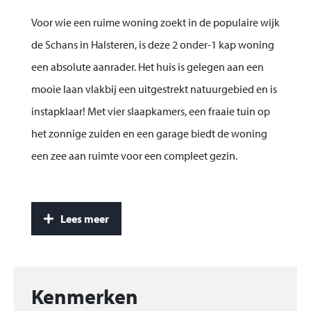
Voor wie een ruime woning zoekt in de populaire wijk
de Schans in Halsteren, is deze 2 onder-1 kap woning
een absolute aanrader. Het huis is gelegen aan een
mooie laan vlakbij een uitgestrekt natuurgebied en is
instapklaar! Met vier slaapkamers, een fraaie tuin op
het zonnige zuiden en een garage biedt de woning
een zee aan ruimte voor een compleet gezin.
De wijk is ruim van opzet en biedt de
basisvoorzieningen als een basisschool,
Lees meer
kinderopvang, huisartsen en apotheek om de hoek.
Het gezellige dorpscentrum van Halsteren is met tien
minuten fietsen bereikbaar. Met de auto rijdt je in
Kenmerken
dezelfde tijd naar de snelweg richting Rotterdam,