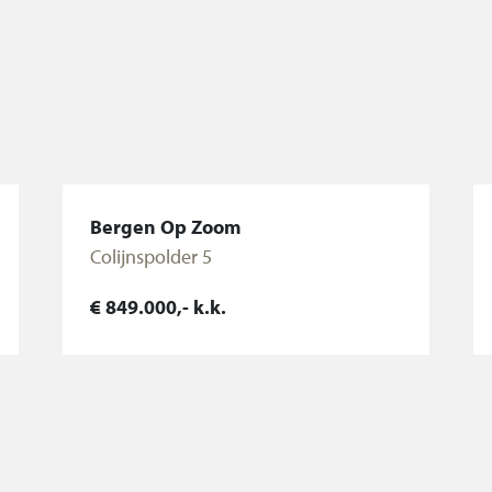
.-ketel (Remeha,
te achter
voorzijde van de
Bergen Op Zoom
Colijnspolder 5
€ 849.000,- k.k.
Bekijk woning
oosten is
orders en een
age met eigen