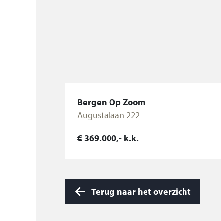
Tweede verdieping (betonnen vloer):
Overloop v.v. tapijtvloer, opstelplaats C.V
2017), M.V. unit, aansluiting wasmachine.
Slaapkamer 4 v.v. laminaatvloer, bergruim
knieschotten, deur naar dakterras aan de 
Bergen Op Zoom
woning.
Augustalaan 222
Algemeen:
€ 369.000,- k.k.
Bekijk woning
De tuin met achterom gelegen op het zuid
aangelegd met klinkers, tegels, plantenb
pergola.
Terug naar het overzicht
Naast de woning aangebouwd stenen gar