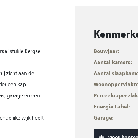
Kenmerk
aai stukje Bergse
Bouwjaar:
Aantal kamers:
ij zicht aan de
Aantal slaapkame
der een kap
Woonoppervlakte
as, garage én een
Perceeloppervlak
Energie Label:
endelijke wijk heeft
Garage:
winkels en
Inhoud:
Meer kenme