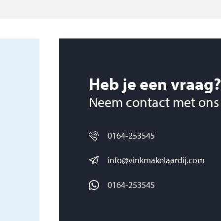
, elektra en stalen
en bezichtiging. En
wij je ook graag.
Heb je een vraag?
k.
Neem contact met ons
0164-253545
info@vinkmakelaardij.com
0164-253545