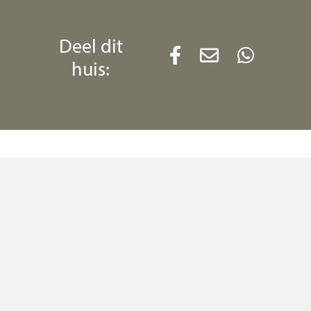
t, oven, combi-
Deel dit
en afzuigkap. En-
huis:
, waarin de
t convectorput voor
v. laminaatvloer.
v.v. laminaatvloer.
v.v. laminaatvloer.
ligbad en