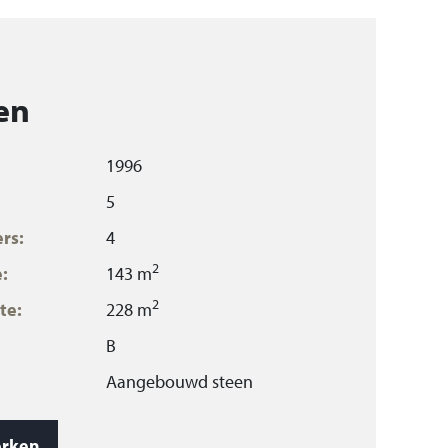
en
1996
5
rs:
4
2
:
143 m
2
te:
228 m
B
Aangebouwd steen
3
509 m
rken