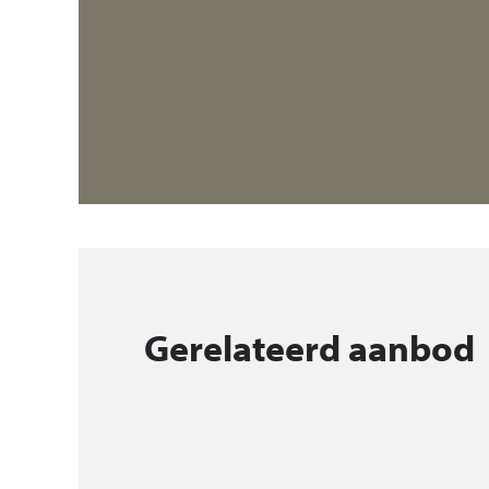
composiet aanrechtblad, inductiekookplaa
magnetron, vaatwasser, koelkast, vriezer 
suite deuren naar uitbouw met lichtstraat
eetkamer is ingericht, v.v. parketvloer me
de dubbele schuifpui naar de tuin.
Eerste verdieping (betonnen vloer):
Overloop v.v. laminaatvloer.
Slaapkamer 1, gelegen aan de voorzijde, v.
Gerelateerd aanbod
Slaapkamer 2, gelegen aan de achterzijde, 
Slaapkamer 3, gelegen aan de achterzijde, 
Betegelde badkamer v.v. wastafel, toilet, 
douchecabine.