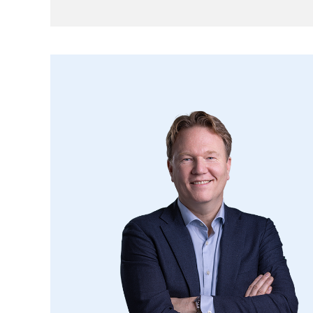
oprit, plat bitumen dak v.v. betonnen vloer
kanteldeur.
Is dit jouw huis? Maak een afspraak voor e
wil je je eigen huis verkopen? Dan helpen 
Bel dan eens voor een oriënterend gespre