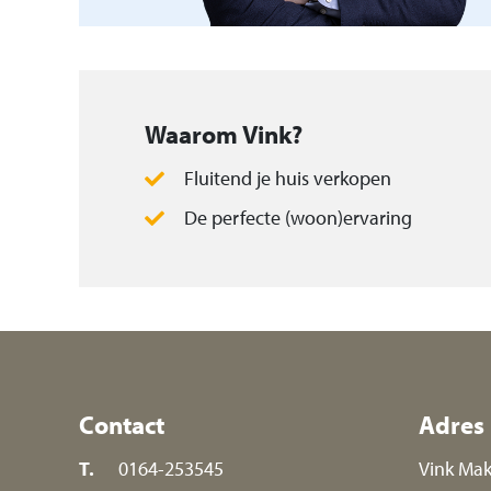
Waarom Vink?
Fluitend je huis verkopen
De perfecte (woon)ervaring
Contact
Adres
T.
0164-253545
Vink Mak