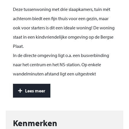
Deze tussenwoning met drie slaapkamers, tuin mét
achterom biedt een fijn thuis voor een gezin, maar
ook voor starters is dit een ideale woning! De woning
staat in een kindvriendelijke omgeving op de Bergse
Plaat.
In de directe omgeving ligt o.a. een busverbinding
naar het centrum en het NS-station. Op enkele
wandelminuten afstand ligt een uitgestrekt
natuurgebied waar je heerlijk kunt wandelen. In de
Lees meer
wijk vind je 2 basisscholen, een winkelcentrum,
sportfaciliteiten en de gezellige Boulevard.
Bouwjaar: 1999 Perceelgrootte: 133 m² Inhoud: 350 m³
Kenmerken
Woonoppervlak: 94 m²