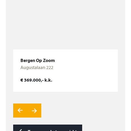
houten berging, v.v. golfplaten dak, betonnen vloer
en elektra.
Bergen Op Zoom
Augustalaan 222
Bekijk woning
€ 369.000,- k.k.