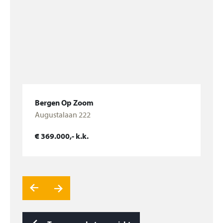
Ruime badkamer, v.v. dubbele wastafel,
douchecabine, ligbad, design radiator en
aansluitpunt wasmachine.
Tweede verdieping (betonnen vloer):
Via vaste trap bereikbare slaap- / hobby-zolder v.v.
airconditioning, deur naar dakterras, schuif-deurkast
Bergen Op Zoom
met C.V.-ketel (Nefit, 2000).
Augustalaan 222
Badkamer II v.v. toilet, wastafelmeubel, douchecabine
Bekijk woning
en sauna.
€ 369.000,- k.k.
Het dakterras van plm. 20 m² biedt een weids uitzicht
over de omgeving van het huis.
Algemeen:
De achtertuin (met achterom) is gelegen op het