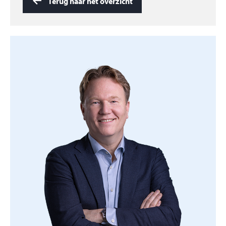
noord-westen en is aangelegd met plantenborders en
Terug naar het overzicht
tegels.
Aangebouwd stenen garage v.v. plat dak, elektra,
stalen kanteldeur en schuif-deurkast.
Bijzonderheden:
Het schilderwerk is uitgevoerd in 2020.
Er is een oplaadpunt voor een elektrische auto
aanwezig.
Nieuwsgierig? Bel voor een bezichtiging. En heb je
zelf plannen om je huis te verkopen en wil je dat jouw
huis goed in beeld komt bij woningzoekers? Bel voor
een vrijblijvend gesprek. Graag tot ziens!