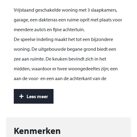
Vrijstaand geschakelde woning met 3 slaapkamers,
garage, een dakterras een ruime oprit met plaats voor
meerdere auto’s en fijne achtertuin.
De speelse indeling maakt het tot een bijzondere
woning. De uitgebouwde begane grond biedt een
zee aan ruimte. De keuken bevindt zich in het
midden, waardoor er twee woongedeeltes zijn; een
aan de voor- en een aan de achterkant van de
woning.
Lees meer
Dit huis ligt aan een ruim opgezette laan bij een klein
parkje op de Bergse Plaat. Deze rustige omgeving met
diverse speeltuintjes is de ideale locatie voor
Kenmerken
gezinnen met kinderen.