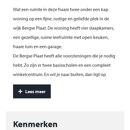
Wat een ruimte in deze fraaie twee onder een kap
woning op een fijne, rustige en geliefde plek in de
wijk Bergse Plaat. De woning heeft vier slaapkamers,
een gezellige, ruime leefruimte met open keuken,
fraaie tuin en een garage.
De Bergse Plaat heeft alle voorzieningen die je nodig
hebt. Zo zijn er twee basisscholen en een compleet
winkelcentrum. En wil je naar buiten, dan ligt op
loopafstand een fraai natuurgebied aan het water.
Lees meer
Verder fiets of wandel je zo naar de gezellige
boulevard met haar restaurantjes en terrasjes.
De binnenstad van Bergen op Zoom ligt op zo’n
vijftien fietsminuten, evenals het NS station. Met de
Kenmerken