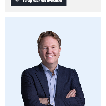
Terug naar het overzicht
Vrijstaande houten schuur/berging v.v. betontegels
en elektra.
Is dit jouw huis? Bel dan eens voor een bezichtiging!
En wil je je eigen huis verkopen? Dan helpen wij je
ook graag. Neem dan contact op voor een vrijblijvend
oriënterend gesprek.