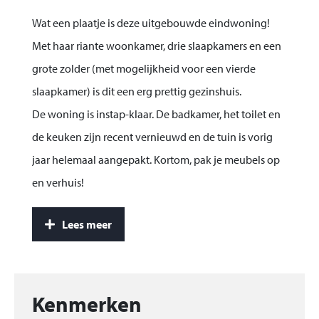
Wat een plaatje is deze uitgebouwde eindwoning!
Met haar riante woonkamer, drie slaapkamers en een
grote zolder (met mogelijkheid voor een vierde
slaapkamer) is dit een erg prettig gezinshuis.
De woning is instap-klaar. De badkamer, het toilet en
de keuken zijn recent vernieuwd en de tuin is vorig
jaar helemaal aangepakt. Kortom, pak je meubels op
en verhuis!
De woning heeft een ideale ligging. Je zit zo op de
Lees meer
doorgaande Laan van Hildernisse, maar ook de
gezellige Boulevard waar het goed toeven is op een
terras of heerlijk is om te wandelen en te fietsen, ligt
op een steenworp afstand.
Kenmerken