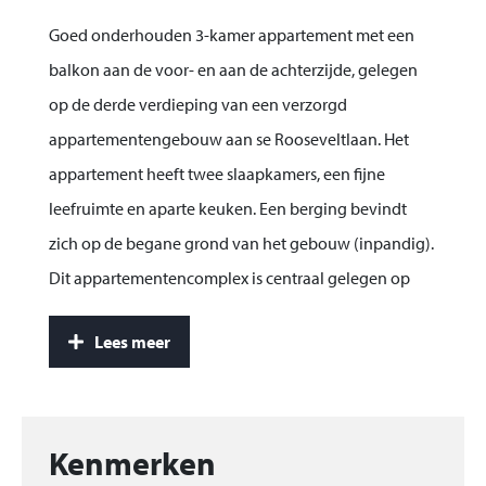
Goed onderhouden 3-kamer appartement met een
balkon aan de voor- en aan de achterzijde, gelegen
op de derde verdieping van een verzorgd
appartementengebouw aan se Rooseveltlaan. Het
appartement heeft twee slaapkamers, een fijne
leefruimte en aparte keuken. Een berging bevindt
zich op de begane grond van het gebouw (inpandig).
Dit appartementencomplex is centraal gelegen op
korte afstand van diverse winkels, het NS station en
Lees meer
het centrum van de stad. Diverse uitvalswegen naar
Rotterdam, Breda, Vlissingen en Antwerpen liggen op
een steenworp afstand.
Kenmerken
Bouwjaar: 1965. Inhoud: 200 m³. Woonoppervlak: ca.