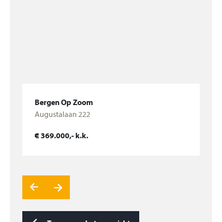
Zoek je een fijn, centraal gelegen appartement, dan is
dit je kans! Neem contact op voor een bezichtiging.
En wil je je eigen huis verkopen? Dan helpen wij je
ook graag!
Bergen Op Zoom
Colijnspolder 5
Bekijk woning
€ 849.000,- k.k.