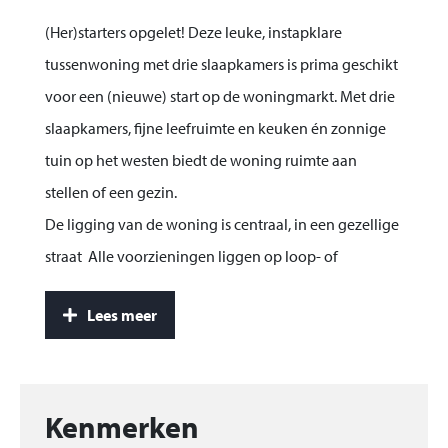
(Her)starters opgelet! Deze leuke, instapklare
tussenwoning met drie slaapkamers is prima geschikt
voor een (nieuwe) start op de woningmarkt. Met drie
slaapkamers, fijne leefruimte en keuken én zonnige
tuin op het westen biedt de woning ruimte aan
stellen of een gezin.
De ligging van de woning is centraal, in een gezellige
straat Alle voorzieningen liggen op loop- of
fietsafstand. Supermarkten liggen om de hoek en
Lees meer
binnen tien minuten fiets je naar de binnenstad van
Bergen op Zoom en het NS station. Met de auto ben je
zo’n tien minuten onderweg naar de uitvalswegen
van de snelweg A4/A58 naar Zeeland, België of de
Kenmerken