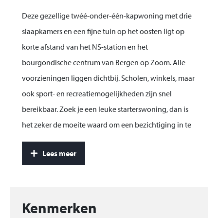
Deze gezellige twéé-onder-één-kapwoning met drie
slaapkamers en een fijne tuin op het oosten ligt op
korte afstand van het NS-station en het
bourgondische centrum van Bergen op Zoom. Alle
voorzieningen liggen dichtbij. Scholen, winkels, maar
ook sport- en recreatiemogelijkheden zijn snel
bereikbaar. Zoek je een leuke starterswoning, dan is
het zeker de moeite waard om een bezichtiging in te
plannen.
Lees meer
Bouwjaar: 1934. Perceelgrootte: 160 m². Inhoud: 450
m³. Woonoppervlak: 104 m².
Indeling:
Kenmerken