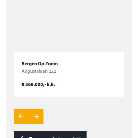
en is aangelegd met sierbestrating en kunstgras.
Aangebouwd stenen berging v.v. betonnen vloer,
elektra en plat dak met bitumen dakbedekking. Het
achterste gedeelte heeft EPDM dakbedekking met
isolatieplaten.
Nieuwsgierig naar deze woning? Maak dan een
Bergen Op Zoom
afspraak voor een bezichtiging.
Augustalaan 222
Bekijk woning
€ 369.000,- k.k.