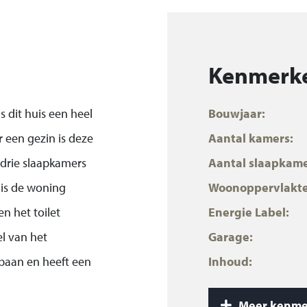
Kenmerk
 dit huis een heel
Bouwjaar:
r een gezin is deze
Aantal kamers:
 drie slaapkamers
Aantal slaapkame
 is de woning
Woonoppervlakte
n het toilet
Energie Label:
l van het
Garage:
aan en heeft een
Inhoud:
omplex.
Isolatie:
Meer kenme