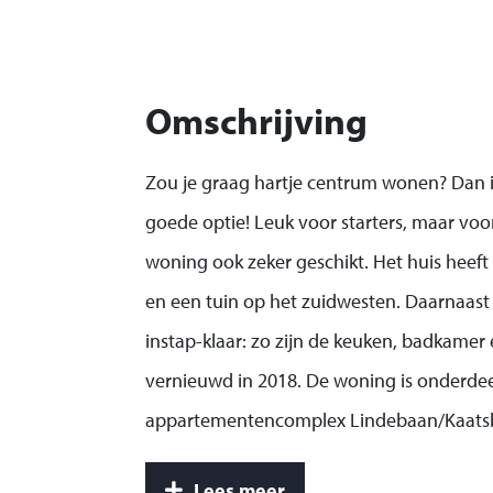
Omschrijving
Zou je graag hartje centrum wonen? Dan is
goede optie! Leuk voor starters, maar voo
woning ook zeker geschikt. Het huis heeft
en een tuin op het zuidwesten. Daarnaast
instap-klaar: zo zijn de keuken, badkamer e
vernieuwd in 2018. De woning is onderdee
appartementencomplex Lindebaan/Kaatsb
inpandige berging in de kelder van het c
Lees meer