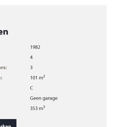
en
1982
4
rs:
3
2
:
101 m
C
Geen garage
3
353 m
Dakisolatie, Dubbelglas
rken