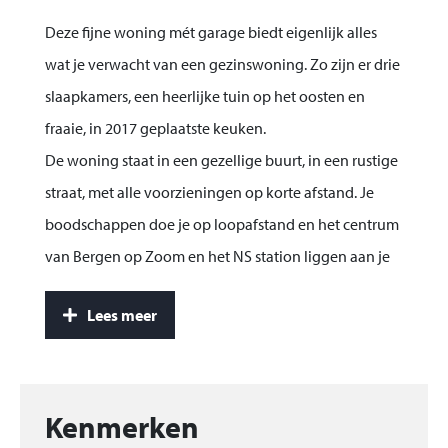
Deze fijne woning mét garage biedt eigenlijk alles
wat je verwacht van een gezinswoning. Zo zijn er drie
slaapkamers, een heerlijke tuin op het oosten en
fraaie, in 2017 geplaatste keuken.
De woning staat in een gezellige buurt, in een rustige
straat, met alle voorzieningen op korte afstand. Je
boodschappen doe je op loopafstand en het centrum
van Bergen op Zoom en het NS station liggen aan je
voeten.
Lees meer
De uitvalswegen naar de Randstand, Zeeland en
België bereik je binnen vijf minuten. Kortom, een fijne
woning voor jaren woonplezier.
Kenmerken
Bouwjaar: 1956 Perceelgrootte: 192 m² Inhoud: 350