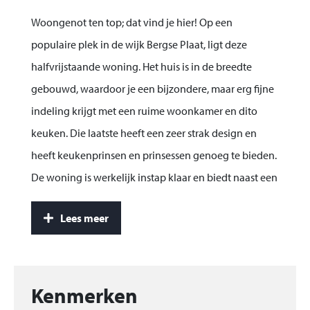
Woongenot ten top; dat vind je hier! Op een
populaire plek in de wijk Bergse Plaat, ligt deze
halfvrijstaande woning. Het huis is in de breedte
gebouwd, waardoor je een bijzondere, maar erg fijne
indeling krijgt met een ruime woonkamer en dito
keuken. Die laatste heeft een zeer strak design en
heeft keukenprinsen en prinsessen genoeg te bieden.
De woning is werkelijk instap klaar en biedt naast een
fijne tuin met veranda ook vier complete slaapkamers
Lees meer
en fraaie badkamer.
De woning ligt met de voorzijde aan een
doodlopende straat, waardoor het ook nog eens
Kenmerken
heerlijk rustig wonen is. In de wijk vind je o.a. 2