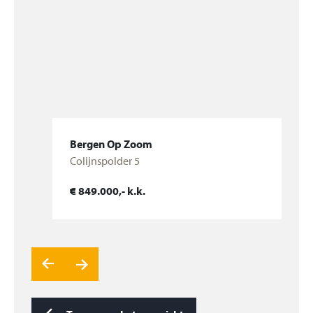
Overloop v.v. laminaatvloer, vaste kast.
Hobby zolder (5e slaapkamer mogelijk) met
keukenblokje, kantelraam en CV ruimte met CV ketel
(Remeha, 2006), MV unit, aansluiting wasmachine en
omvormer zonnepanelen.
Slaapkamer 4, gelegen aan de voorzijde, v.v.
Bergen Op Zoom
laminaatvloer en bergruimte achter knieschotten.
Colijnspolder 5
De fraai aangelegde tuin mét achterom tuin is
Bekijk woning
€ 849.000,- k.k.
gelegen op het noordwesten v.v. tegels, een gazon en
is v.v. een houten veranda. In de tuin staat een
vrijstaand houten berging v.v. elektra en EPDM
dakbedekking.
Algemeen: