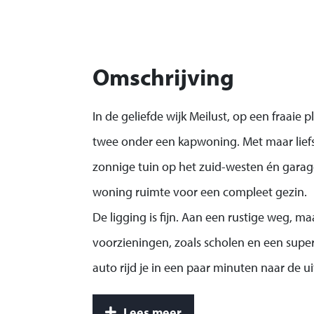
Omschrijving
In de geliefde wijk Meilust, op een fraaie pl
twee onder een kapwoning. Met maar liefs
zonnige tuin op het zuid-westen én garag
woning ruimte voor een compleet gezin.
De ligging is fijn. Aan een rustige weg, maa
voorzieningen, zoals scholen en een supe
auto rijd je in een paar minuten naar de u
de A4 of A58. Met tien minuten fietsen ber
Lees meer