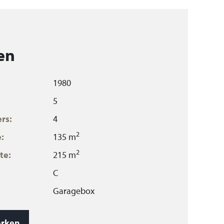
en
1980
5
rs:
4
2
:
135 m
2
te:
215 m
C
Garagebox
3
480 m
rken