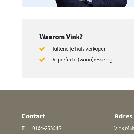
Waarom Vink?
Fluitend je huis verkopen
De perfecte (woon)ervaring
Contact
Adres
T.
0164-253545
Vink Mak