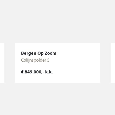
nder de schuine
mte onder de
terras op het
Bergen Op Zoom
Colijnspolder 5
€ 849.000,- k.k.
zuid-westen en is
Bekijk woning
orders.
 met bitumen