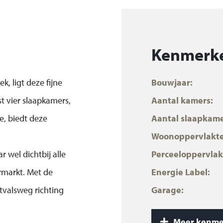
Kenmerk
ek, ligt deze fijne
Bouwjaar:
t vier slaapkamers,
Aantal kamers:
e, biedt deze
Aantal slaapkame
Woonoppervlakte
r wel dichtbij alle
Perceeloppervlak
rmarkt. Met de
Energie Label:
itvalsweg richting
Garage:
eik je het centrum
Inhoud:
Meer kenme