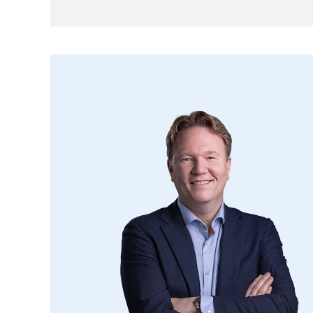
Bijzonderheden:
– de woning beschikt gedeeltelijk over kun
– energielabel C.
Is dit jouw woning? Maak dan een afspraa
bezichtiging. Ook wanneer je je eigen won
helpen wij je graag. Bel dan eesn voor ee
gesprek hierover.