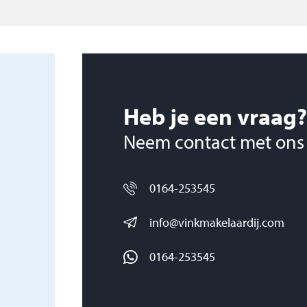
ststof kozijnen.
k voor een
Heb je een vraag?
ing wilt verkopen,
Neem contact met ons
n oriënterend
0164-253545
info@vinkmakelaardij.com
0164-253545