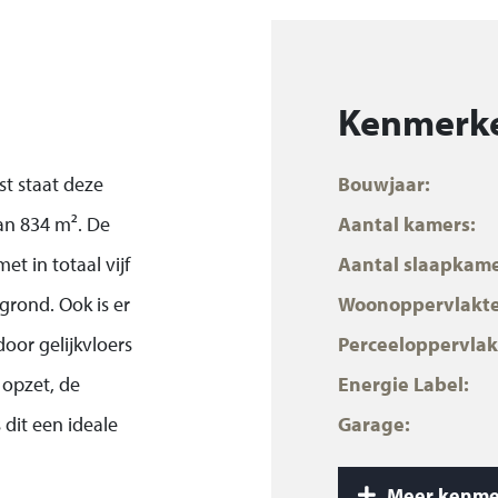
Kenmerk
st staat deze
Bouwjaar:
an 834 m². De
Aantal kamers:
t in totaal vijf
Aantal slaapkame
rond. Ook is er
Woonoppervlakte
or gelijkvloers
Perceeloppervlak
 opzet, de
Energie Label:
 dit een ideale
Garage:
stbestendig wonen
Inhoud:
Meer kenme