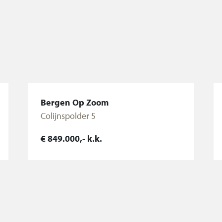
nblok, aansluiting
zijde, v.v.
jde, v.v.
Bergen Op Zoom
stafel met meubel,
Colijnspolder 5
€ 849.000,- k.k.
Bekijk woning
 met C.V.-ketel
tapijtvloer en vaste