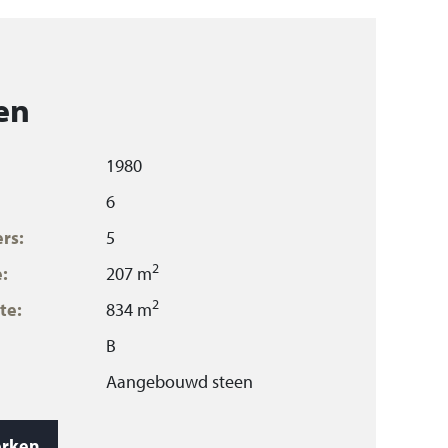
en
1980
6
rs:
5
2
:
207 m
2
te:
834 m
B
Aangebouwd steen
3
928 m
rken