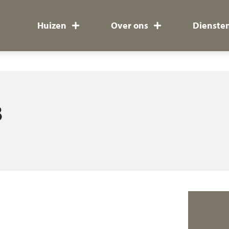
Huizen
Over ons
Dienste
8