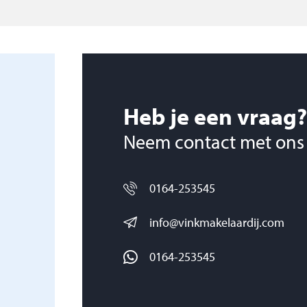
.v. tapijtvloer en
apijtvloer,
Heb je een vraag?
, toilet en
Neem contact met ons
0164-253545
de kap, v.v.
info@vinkmakelaardij.com
0164-253545
ngelegd met gras,