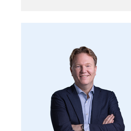
schuifdeurkast.
Slaapkamer 2, gelegen aan de achterzijde, v
dakvenster.
Slaapkamer 3, gelegen aan de zijkant, v.v. t
inloopkast en schuifdeurkast.
Badkamer, v.v. wastafel met meubel, ligbad
kantelraam.
Tweede verdieping (houten vloer):
Via vlizotrap bereikbare bergzolder onder 
omvormer t.b.v. zonnepanelen.
Algemeen:
De tuin, rondom de woning gelegen, is aa