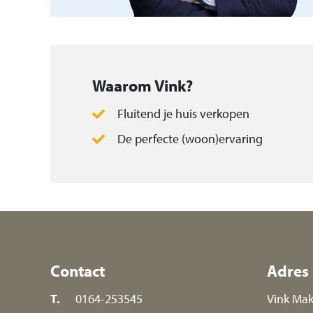
plantenborders en een houten overkappin
Aangebouwde (in spouw gebouwd) stenen 
betonnen vloer, elektra, stalen balk met hij
Waarom Vink?
smeerput, wateraansluiting en sectionale 
Fluitend je huis verkopen
met afstandbediening.
De perfecte (woon)ervaring
Bijzonderheden:
– de woning beschikt over 11 zonnepanel
– de woning heeft voor een deel aluminiu
Pluspunten van deze woning op een rij:
Contact
Adres
– vrijstaand wonen in de fijne wijk Meilust;
T.
0164-253545
– ruim perceel met veel privacy;
Vink Mak