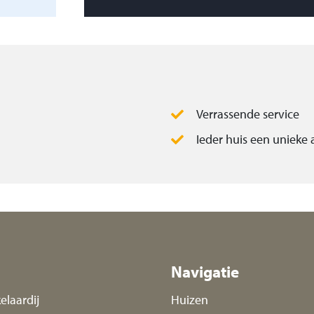
g met tegelterras.
garage, v.v.
sinstallatie,
elektrische deur
Verrassende service
Ieder huis een unieke
en;
m kozijnen;
Navigatie
elaardij
Huizen