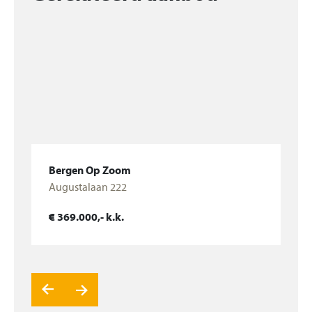
De woning is voorzien van kunststof kozijnen, die
geplaatst zijn in 2020. Garantie is nog van toepassing.
Meer zien van deze leuke woning? Neem contact op
voor een bezichtiging. En wil je je eigen huis
verkopen? Neem dan eens contact op voor een
oriënterend verkoopgesprek!
Bergen Op Zoom
Augustalaan 222
Bekijk woning
€ 369.000,- k.k.