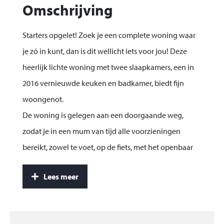
Omschrijving
Starters opgelet! Zoek je een complete woning waar
je zó in kunt, dan is dit wellicht iets voor jou! Deze
heerlijk lichte woning met twee slaapkamers, een in
2016 vernieuwde keuken en badkamer, biedt fijn
woongenot.
De woning is gelegen aan een doorgaande weg,
zodat je in een mum van tijd alle voorzieningen
bereikt, zowel te voet, op de fiets, met het openbaar
vervoer (bus) of met de auto. En voor je
Lees meer
boodschappen hoef je alleen maar over te steken!
Bouwjaar: 1905 Perceelgrootte: 112m² Inhoud: 335
m³ Woonoppervlak:100 m³