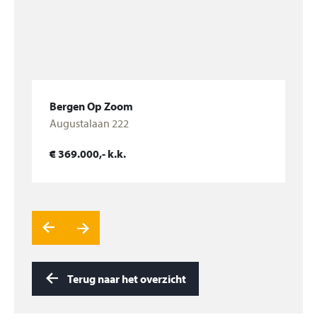
laminaatvloer.
Slaapkamer 2, (10 m²) gelegen aan de achterzijde, v.v.
laminaatvloer en deur naar balkon.
Balkon, gelegen op het zuiden, v.v. houten vlonders.
Bergen Op Zoom
In de kelder van het gebouw ligt de berging en de
Augustalaan 222
privé-parkeerplaats (nr. 15) van dit appartement.
Bekijk woning
€ 369.000,- k.k.
Terug naar het overzicht