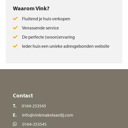
Waarom Vink?
Fluitend je huis verkopen
Verrassende service
De perfecte (woon)ervaring
Ieder huis een unieke adresgebonden website
Contact
T.
0164-253545
E.
info@vinkmakelaardij.com
0164-253545