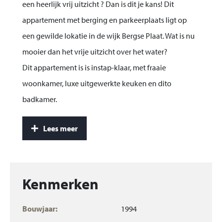
een heerlijk vrij uitzicht ? Dan is dit je kans! Dit
appartement met berging en parkeerplaats ligt op
een gewilde lokatie in de wijk Bergse Plaat. Wat is nu
mooier dan het vrije uitzicht over het water?
Dit appartement is is instap-klaar, met fraaie
woonkamer, luxe uitgewerkte keuken en dito
badkamer.
Het appartement is gesitueerd op de tweede
Lees meer
woonlaag en heeft een balkon op het zuiden aan de
achterzijde en een serre/wintertuin aan de voorzijde.
Winkelcentrum “het Kompas”, de bushalte en de
gezellige boulevard liggen op wandelafstand van het
Kenmerken
appartement. De parkeerplaats en berging liggen in
Bouwjaar:
1994
het souterrain van het gebouw.