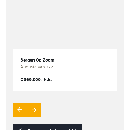
Bijzonderheden:
– bij het appartement hoort een garagebox, gelegen
op het garageplein achter het
appartementengebouw.
– energielabel A.
De servicekosten omvatten:
Bergen Op Zoom
-verzekeringen
Colijnspolder 5
-dagelijks onderhoud
Bekijk woning
€ 849.000,- k.k.
-verenigingskosten
-reservering groot onderhoud