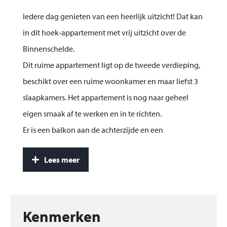
Iedere dag genieten van een heerlijk uitzicht! Dat kan
in dit hoek-appartement met vrij uitzicht over de
Binnenschelde.
Dit ruime appartement ligt op de tweede verdieping,
beschikt over een ruime woonkamer en maar liefst 3
slaapkamers. Het appartement is nog naar geheel
eigen smaak af te werken en in te richten.
Er is een balkon aan de achterzijde en een
serre/wintertuin aan de voorzijde. Bij het
Lees meer
appartement hoort een berging en parkeerplaats in
het souterrain van het gebouw.
Winkelcentrum “het Kompas”, de bushalte en de
Kenmerken
gezellige boulevard liggen op wandelafstand van het