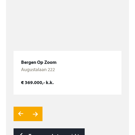
Slaapkamer 3, gelegen aan de achterzijde.
Bij het appartement hoort een berging en een
parkeerplaats in het souterrain.
De servicekosten omvatten:
-verzekeringen
Bergen Op Zoom
-dagelijks onderhoud
Augustalaan 222
-verenigingskosten
Bekijk woning
-reservering groot onderhoud
€ 369.000,- k.k.
BIJZONDERHEDEN:
– De keuze van de notaris is voorbehouden aan de
verkoper
– Een koopovereenkomst komt pas tot stand na