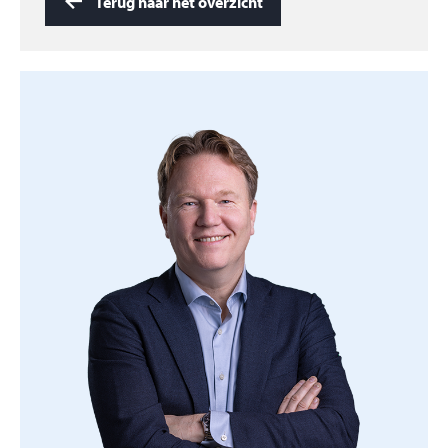
uitdrukkelijke toestemming van de directie van
Terug naar het overzicht
Vesteda Investment Management BV welke blijkt uit
het ondertekenen van de koopovereenkomst.
Disclaimer
Deze presentatie is met zorg samengesteld en is
bedoeld om u een impressie te geven van het
onderhavige object. Aan eventuele schrijffouten,
bijgevoegde tekeningen, opgegeven afmetingen en
werkelijke afmetingen kunnen geen rechten worden
ontleend en zijn enkel bedoeld om u een beeld te
geven van de woning.