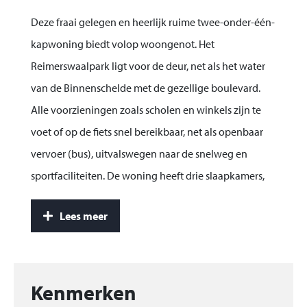
Deze fraai gelegen en heerlijk ruime twee-onder-één-
kapwoning biedt volop woongenot. Het
Reimerswaalpark ligt voor de deur, net als het water
van de Binnenschelde met de gezellige boulevard.
Alle voorzieningen zoals scholen en winkels zijn te
voet of op de fiets snel bereikbaar, net als openbaar
vervoer (bus), uitvalswegen naar de snelweg en
sportfaciliteiten. De woning heeft drie slaapkamers,
met de mogelijkheid een vierde slaapkamer te
Lees meer
realiseren. Naast een fijne tuin is er ook een zonnig
dakterras.
Bouwjaar: 1996. Perceelgrootte: 220 m². Inhoud: 490
Kenmerken
m³. Woonoppervlak: 132m²