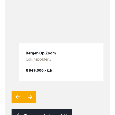
is aangelegd met sierbestrating en plantenborders.
Houten veranda met screen.
Aangebouwde stenen garage met plat dak naast het
huis v.v. betonnen vloer, elektra en geïsoleerde,
dubbele poort. Eigen oprit.
Maak een afspraak voor een bezichtiging! En wil je je
Bergen Op Zoom
eigen huis verkopen? Dan helpen wij je graag! Neem
Colijnspolder 5
dan contact op voor een oriënterend verkoopgesprek
Bekijk woning
€ 849.000,- k.k.